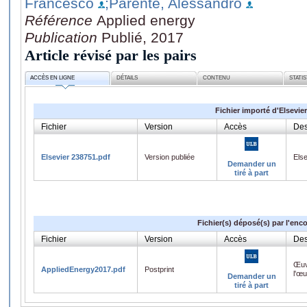
Francesco
;Parente, Alessandro
Référence
Applied energy
Publication
Publié, 2017
Article révisé par les pairs
ACCÈS EN LIGNE
DÉTAILS
CONTENU
STATI
Fichier importé d'Elsevier
Fichier
Version
Accès
Des
Elsevier 238751.pdf
Version publiée
Els
Demander un
tiré à part
Fichier(s) déposé(s) par l'enc
Fichier
Version
Accès
Des
Œuv
AppliedEnergy2017.pdf
Postprint
l'œ
Demander un
tiré à part