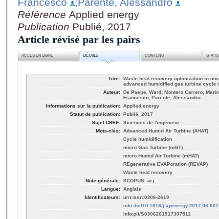
Francesco
;Parente, Alessandro
Référence
Applied energy
Publication
Publié, 2017
Article révisé par les pairs
ACCÈS EN LIGNE
DÉTAILS
CONTENU
STATI
Titre:
Waste heat recovery optimization in mic
advanced humidified gas turbine cycle
Auteur:
De Paepe, Ward; Montero Carrero, Marin
Francesco; Parente, Alessandro
Informations sur la publication:
Applied energy
Statut de publication:
Publié, 2017
Sujet CREF:
Sciences de l'ingénieur
Mots-clés:
Advanced Humid Air Turbine (AHAT)
Cycle humidification
micro Gas Turbine (mGT)
micro Humid Air Turbine (mHAT)
REgenerative EVAPoration (REVAP)
Waste heat recovery
Note générale:
SCOPUS: ar.j
Langue:
Anglais
Identificateurs:
urn:issn:0306-2619
info:doi/10.1016/j.apenergy.2017.06.001
info:pii/S0306261917307511