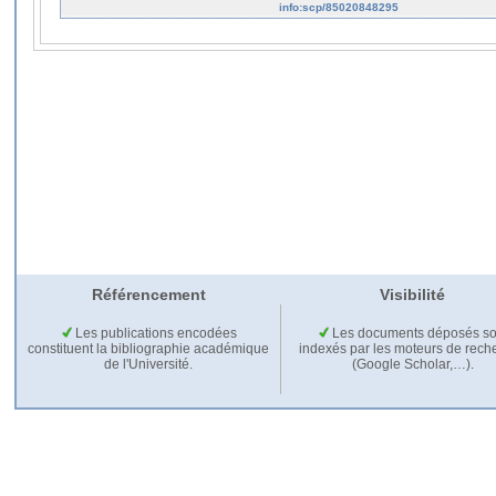
info:scp/85020848295
Référencement
Visibilité
Les publications encodées
Les documents déposés so
constituent la bibliographie académique
indexés par les moteurs de rech
de l'Université.
(Google Scholar,…).