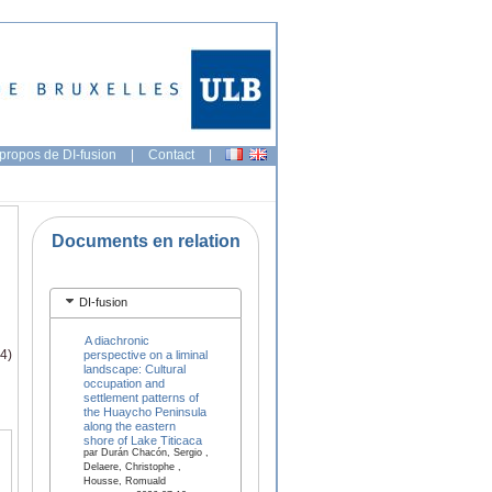
propos de DI-fusion
|
Contact
|
Documents en relation
DI-fusion
A diachronic
4)
perspective on a liminal
landscape: Cultural
occupation and
settlement patterns of
the Huaycho Peninsula
along the eastern
shore of Lake Titicaca
par Durán Chacón, Sergio ,
Delaere, Christophe ,
Housse, Romuald