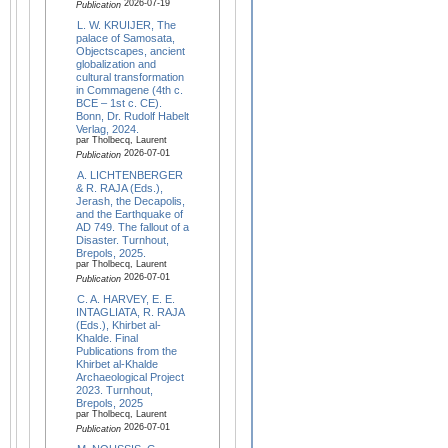
2026-07-19
Publication
L. W. KRUIJER, The
palace of Samosata,
Objectscapes, ancient
globalization and
cultural transformation
in Commagene (4th c.
BCE – 1st c. CE).
Bonn, Dr. Rudolf Habelt
Verlag, 2024.
par Tholbecq, Laurent
2026-07-01
Publication
A. LICHTENBERGER
& R. RAJA (Eds.),
Jerash, the Decapolis,
and the Earthquake of
AD 749. The fallout of a
Disaster. Turnhout,
Brepols, 2025.
par Tholbecq, Laurent
2026-07-01
Publication
C. A. HARVEY, E. E.
INTAGLIATA, R. RAJA
(Eds.), Khirbet al-
Khalde. Final
Publications from the
Khirbet al-Khalde
Archaeological Project
2023. Turnhout,
Brepols, 2025
par Tholbecq, Laurent
2026-07-01
Publication