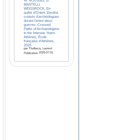
M. NOUSSIS, G.
MASTELLI
WEISSROCK, En-
quête d’Orient. Destins
croisés d’archéologues
durant l’entre-deux-
guerres.:Crossed
Paths of Archaeologists
in the Interwar Years.
Athènes, École
française d’Athènes,
2025
par Tholbecq, Laurent
2026-07-01
Publication