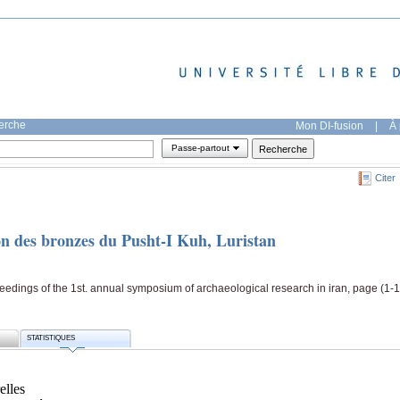
herche
Mon DI-fusion
|
À 
Passe-partout
Citer
ion des bronzes du Pusht-I Kuh, Luristan
edings of the 1st. annual symposium of archaeological research in iran, page (1-1
STATISTIQUES