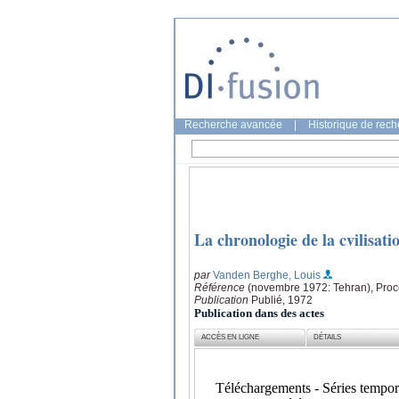
Recherche avancée
|
Historique de rec
La chronologie de la cvilisat
par
Vanden Berghe, Louis
Référence
(novembre 1972: Tehran), Proce
Publication
Publié, 1972
Publication dans des actes
ACCÈS EN LIGNE
DÉTAILS