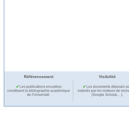
Référencement
Visibilité
Les publications encodées
Les documents déposés so
constituent la bibliographie académique
indexés par les moteurs de rech
de l'Université.
(Google Scholar,…).