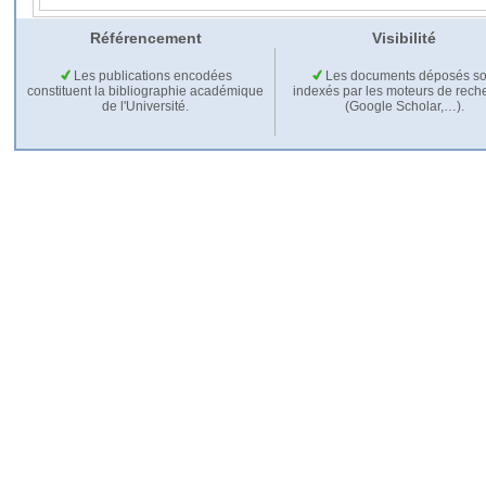
Référencement
Visibilité
Les publications encodées
Les documents déposés so
constituent la bibliographie académique
indexés par les moteurs de rech
de l'Université.
(Google Scholar,…).