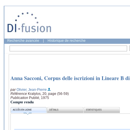
Recherche avancée
|
Historique de recherche
Anna Sacconi, Corpus delle iscrizioni in Lineare B d
par
Olivier, Jean-Pierre
Référence
Kratylos, 20, page (56-59)
Publication
Publié, 1975
Compte rendu
ACCÈS EN LIGNE
DÉTAILS
STATISTIQUES