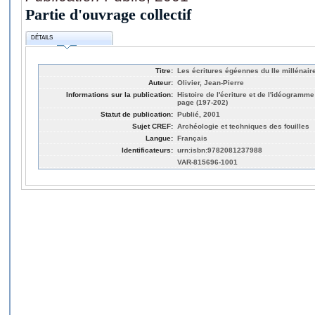
Partie d'ouvrage collectif
DÉTAILS
Titre:
Les écritures égéennes du IIe millénair
Auteur:
Olivier, Jean-Pierre
Informations sur la publication:
Histoire de l'écriture et de l'idéogramm
page (197-202)
Statut de publication:
Publié, 2001
Sujet CREF:
Archéologie et techniques des fouilles
Langue:
Français
Identificateurs:
urn:isbn:9782081237988
VAR-815696-1001