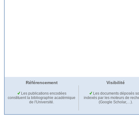
Référencement
Visibilité
Les publications encodées
Les documents déposés so
constituent la bibliographie académique
indexés par les moteurs de rech
de l'Université.
(Google Scholar,…).