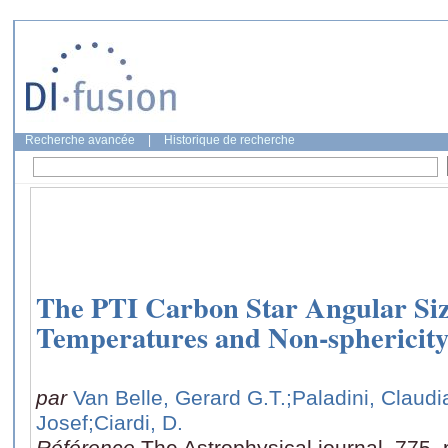
Recherche avancée
|
Historique de recherche
The PTI Carbon Star Angular Size
Temperatures and Non-sphericit
par
Van Belle, Gerard G.T.
;Paladini, Claudi
Josef
;Ciardi, D.
Référence
The Astrophysical journal, 775,