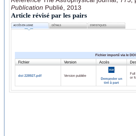
Publication
Publié, 2013
Article révisé par les pairs
ACCÈS EN LIGNE
DÉTAILS
STATISTIQUES
Fichier importé via le DOI
Fichier
Version
Accès
Des
Full
doi 228927.pdf
Version publiée
or f
Demander un
tiré à part