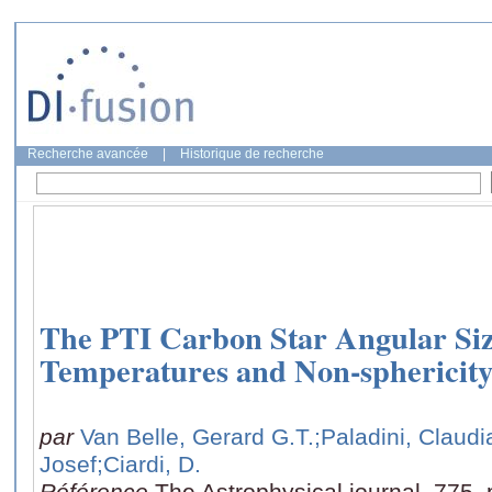
Recherche avancée
|
Historique de recherche
The PTI Carbon Star Angular Size
Temperatures and Non-sphericit
par
Van Belle, Gerard G.T.
;Paladini, Claudi
Josef
;Ciardi, D.
Référence
The Astrophysical journal, 775,