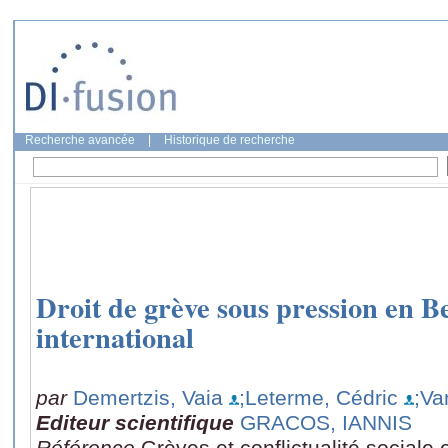
Recherche avancée
|
Historique de recherche
Droit de grève sous pression en B
international
par
Demertzis, Vaia
;Leterme, Cédric
;Va
Editeur scientifique
GRACOS, IANNIS
Référence
Grèves et conflictualité sociale