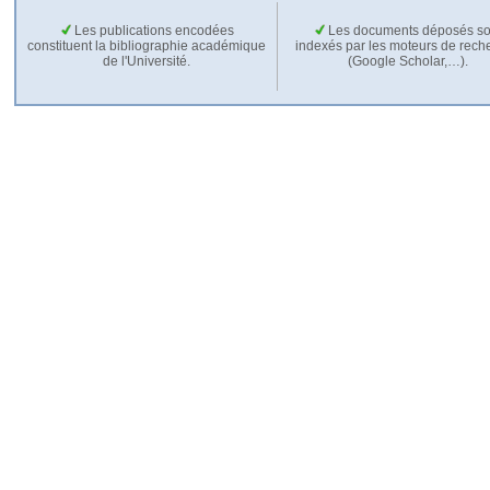
Les publications encodées
Les documents déposés so
constituent la bibliographie académique
indexés par les moteurs de rech
de l'Université.
(Google Scholar,…).