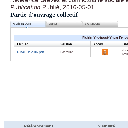
Publication
Publié, 2016-05-01
Partie d'ouvrage collectif
ACCÈS EN LIGNE
DÉTAILS
STATISTIQUES
Fichier(s) déposé(s) par l'enc
Fichier
Version
Accès
Des
Œuv
GRACOS2016.pdf
Postprint
l'œ
Référencement
Visibilité