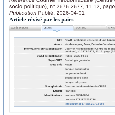
socio-politique), n° 2676-2677, 11-12, page
Publication
Publié, 2026-04-01
Article révisé par les pairs
ACCÈS EN LIGNE
DÉTAILS
CONTENU
STATI
Titre:
NewB : ambitions et revers d’une banqu
Auteur:
Vandewattyne, Jean; Delmeire Vandemae
Informations sur la publication:
Courrier hebdomadaire (Centre de recher
politique), n° 2676-2677, 11-12, page (5-
Statut de publication:
Publié, 2026-04-01
Sujet CREF:
Sociologie générale
Mots-clés:
NewB
banque coopérative
cooperative bank
coöperatieve bank
banque citoyenne
Note générale:
Courrier hebdomadaire du CRISP
Langue:
Français
Identificateurs:
urn:issn:0008-9664
urn:isbn:9782870753736
info:doi/10.3917/cris.2676.0005