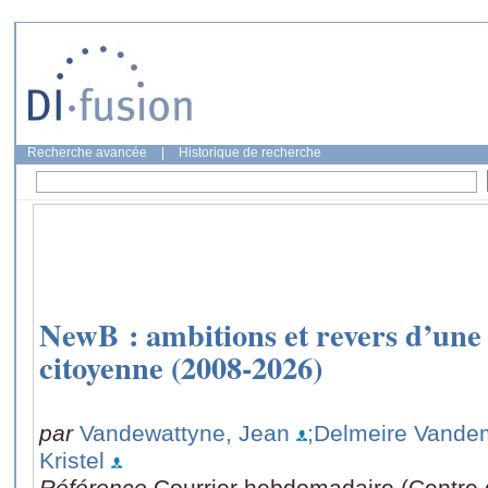
Recherche avancée
|
Historique de recherche
NewB : ambitions et revers d’une
citoyenne (2008-2026)
par
Vandewattyne, Jean
;Delmeire Vande
Kristel
Référence
Courrier hebdomadaire (Centre d