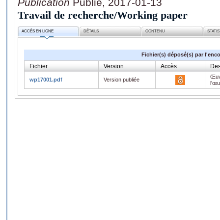
Publication
Publié, 2017-01-13
Travail de recherche/Working paper
ACCÈS EN LIGNE
DÉTAILS
CONTENU
STATI
Fichier(s) déposé(s) par l'enc
Fichier
Version
Accès
Des
Œuv
wp17001.pdf
Version publiée
l'œ