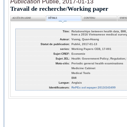
Publication
Publié, 2017-01-13
Travail de recherche/Working paper
ACCÈS EN LIGNE
DÉTAILS
CONTENU
STATI
Titre:
Relationships between health data, BMI,
from a 2016 Vietnamese medical surve
Auteur:
Vuong, Quan-Hoang
Statut de publication:
Publié, 2017-01-13
series:
Working Papers CEB, 17-001
Sujet CREF:
Economie
Sujet JEL:
Health: Government Policy; Regulation; 
Mots-clés:
Periodic general health examinations
Medicine Cabinet
Medical Tools
BMI
Langue:
Anglais
Identificateurs:
RePEc:sol:wpaper:2013/243499