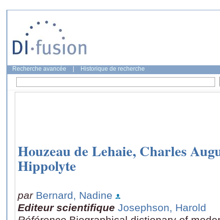
Recherche avancée
|
Historique de recherche
Houzeau de Lehaie, Charles Aug
Hippolyte
par
Bernard, Nadine
Editeur scientifique
Josephson, Harold
Référence
Biographical dictionary of mode