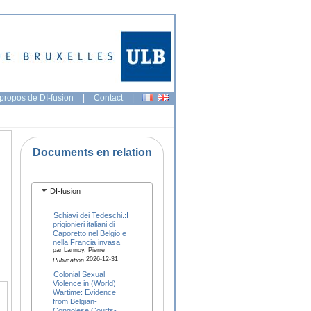
propos de DI-fusion
|
Contact
|
Documents en relation
DI-fusion
Schiavi dei Tedeschi.:I
prigionieri italiani di
Caporetto nel Belgio e
nella Francia invasa
par Lannoy, Pierre
2026-12-31
Publication
Colonial Sexual
Violence in (World)
Wartime: Evidence
from Belgian-
Congolese Courts-