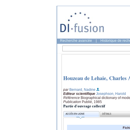
Recherche avancée
|
Historique de rec
Houzeau de Lehaie, Charles 
par
Bernard, Nadine
Editeur scientifique
Josephson, Harold
Référence
Biographical dictionary of mo
Publication
Publié, 1985
Partie d'ouvrage collectif
ACCÈS EN LIGNE
DÉTAILS
Fich