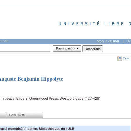
herche
Mon DI-fusion
|
À 
Passe-partout
Citer
Auguste Benjamin Hippolyte
dern peace leaders, Greenwood Press, Westport, page (427-428)
STATISTIQUES
ier(s) numérisé(s) par les Bibliothèques de l'ULB