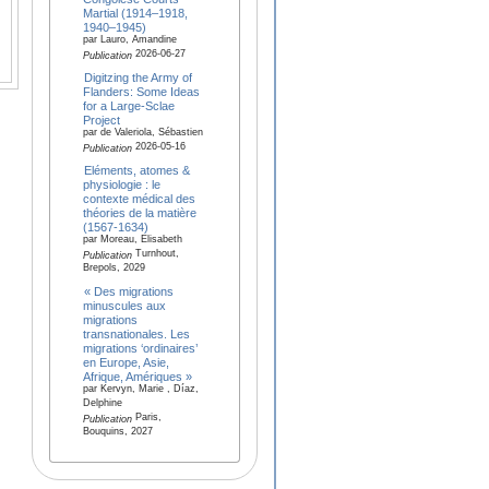
Martial (1914–1918,
1940–1945)
par Lauro, Amandine
2026-06-27
Publication
Digitzing the Army of
Flanders: Some Ideas
for a Large-Sclae
Project
par de Valeriola, Sébastien
2026-05-16
Publication
Eléments, atomes &
physiologie : le
contexte médical des
théories de la matière
(1567-1634)
par Moreau, Elisabeth
Turnhout,
Publication
Brepols, 2029
« Des migrations
minuscules aux
migrations
transnationales. Les
migrations ‘ordinaires’
en Europe, Asie,
Afrique, Amériques »
par Kervyn, Marie , Díaz,
Delphine
Paris,
Publication
Bouquins, 2027