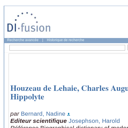
Recherche avancée
|
Historique de recherche
Houzeau de Lehaie, Charles Aug
Hippolyte
par
Bernard, Nadine
Editeur scientifique
Josephson, Harold
Référence
Biographical dictionary of mode