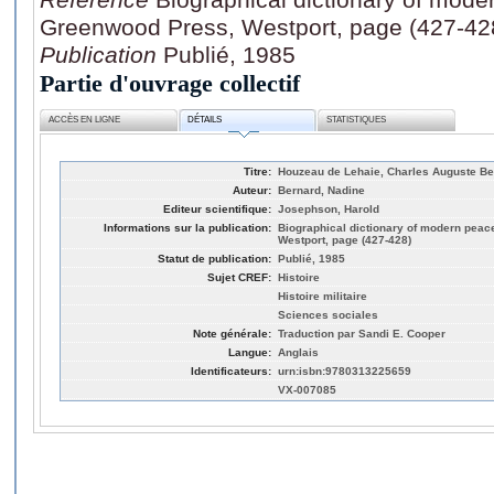
Greenwood Press, Westport, page (427-42
Publication
Publié, 1985
Partie d'ouvrage collectif
ACCÈS EN LIGNE
DÉTAILS
STATISTIQUES
Titre:
Houzeau de Lehaie, Charles Auguste Be
Auteur:
Bernard, Nadine
Editeur scientifique:
Josephson, Harold
Informations sur la publication:
Biographical dictionary of modern pea
Westport, page (427-428)
Statut de publication:
Publié, 1985
Sujet CREF:
Histoire
Histoire militaire
Sciences sociales
Note générale:
Traduction par Sandi E. Cooper
Langue:
Anglais
Identificateurs:
urn:isbn:9780313225659
VX-007085