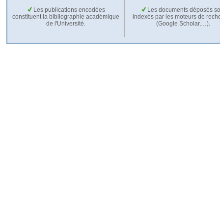
Les publications encodées
Les documents déposés so
constituent la bibliographie académique
indexés par les moteurs de rech
de l'Université.
(Google Scholar,…).