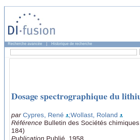
Recherche avancée
|
Historique de recherche
Dosage spectrographique du lithi
par
Cypres, René
;Wollast, Roland
Référence
Bulletin des Sociétés chimiques
184)
Publication
Publié, 1958