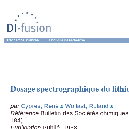
Recherche avancée
|
Historique de recherche
Dosage spectrographique du lithi
par
Cypres, René
;Wollast, Roland
Référence
Bulletin des Sociétés chimiques
184)
Publication
Publié, 1958