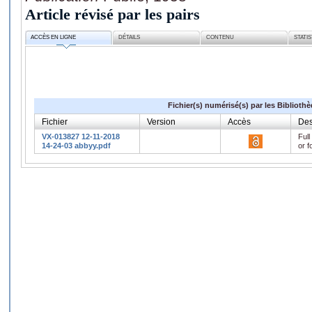
Article révisé par les pairs
ACCÈS EN LIGNE
DÉTAILS
CONTENU
STATI
Fichier(s) numérisé(s) par les Biblioth
Fichier
Version
Accès
Des
VX-013827 12-11-2018
Full
14-24-03 abbyy.pdf
or f