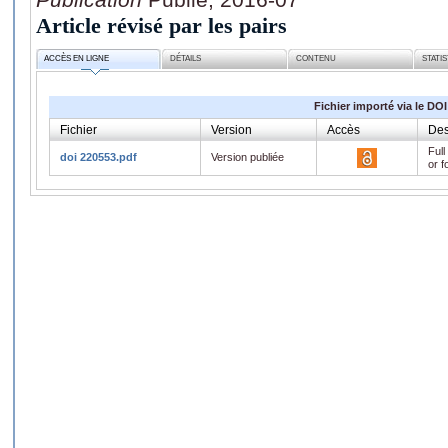
Article révisé par les pairs
ACCÈS EN LIGNE
DÉTAILS
CONTENU
STATI
Fichier importé via le DOI
Fichier
Version
Accès
Des
Full
doi 220553.pdf
Version publiée
or f