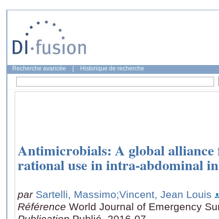
Recherche avancée
|
Historique de recherche
Antimicrobials: A global alliance 
rational use in intra-abdominal 
par
Sartelli, Massimo
;Vincent, Jean Louis
Référence
World Journal of Emergency Surg
Publication
Publié, 2016-07