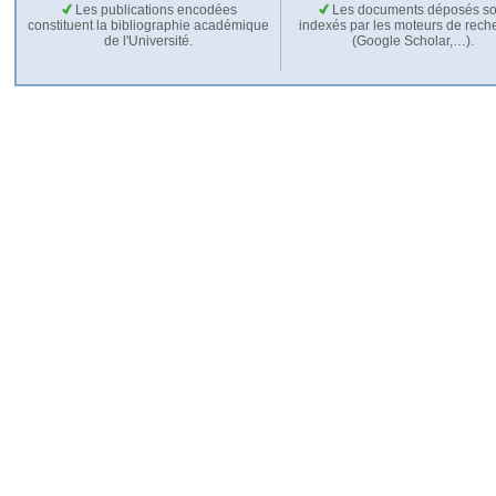
Les publications encodées
Les documents déposés so
constituent la bibliographie académique
indexés par les moteurs de rech
de l'Université.
(Google Scholar,…).