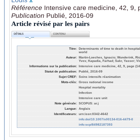
Référence
Intensive care medicine, 42, 9,
Publication
Publié, 2016-09
Article révisé par les pairs
DÉTAILS
CONTENU
Titre:
Determinants of time to death in hospital 
world
Auteur:
Martin-Loeches, Ignacio; Wunderink, Ric
Yves; Kapadia, Farhad; Sakr, Yasser; Vi
Informations sur la publication:
Intensive care medicine, 42, 9, page (1
Statut de publication:
Publié, 2016-09
Sujet CREF:
Soins intensifs réanimation
Mots-clés:
Gross national income
Hospital mortality
Infection
Intensive care unit
Note générale:
SCOPUS: ar.j
Langue:
Anglais
Identificateurs:
urn:issn:0342-4642
info:doi/10.1007/s00134-016-4479-0
info:scp/84982187393