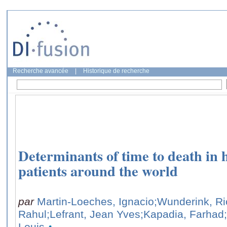
Recherche avancée
|
Historique de recherche
Determinants of time to death in hos
patients around the world
par
Martin-Loeches, Ignacio
;Wunderink, Ri
Rahul
;Lefrant, Jean Yves
;Kapadia, Farhad
Louis