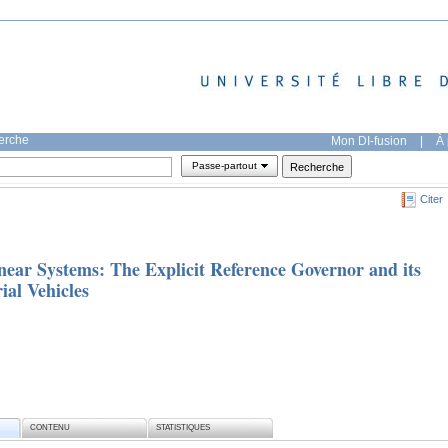
herche
Mon DI-fusion
|
À 
Passe-partout
Citer
near Systems: The Explicit Reference Governor and its
al Vehicles
CONTENU
STATISTIQUES