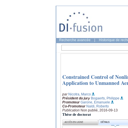
Recherche avancée
|
Historique de rec
Constrained Control of Nonli
Application to Unmanned Aeri
par
Nicotra, Marco
Président du jury
Bogaerts, Philippe
Promoteur
Garone, Emanuele
Co-Promoteur
Naldi, Roberto
Publication
Non publié, 2016-09-13
Thèse de doctorat
ACCÈS EN LIGNE
DÉTAILS