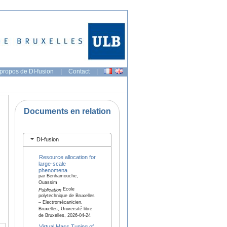
propos de DI-fusion
|
Contact
|
Documents en relation
DI-fusion
Resource allocation for
large-scale
phenomena
par Benhamouche,
Ouassim
Ecole
Publication
polytechnique de Bruxelles
– Electromécanicien,
Bruxelles, Université libre
de Bruxelles, 2026-04-24
Virtual Mass Tuning of