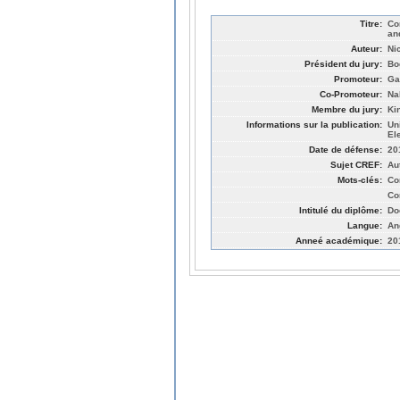
Titre:
Co
an
Auteur:
Ni
Président du jury:
Bo
Promoteur:
Ga
Co-Promoteur:
Na
Membre du jury:
Ki
Informations sur la publication:
Un
El
Date de défense:
20
Sujet CREF:
Au
Mots-clés:
Co
Co
Intitulé du diplôme:
Do
Langue:
An
Anneé académique:
20