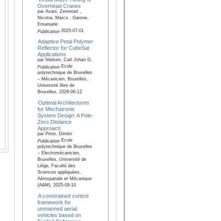
Overhead Cranes
par Asani, Zemerart ,
Nicotra, Marco , Garone,
Emanuele
2025-07-01
Publication
Adaptive Petal Polymer
Reflector for CubeSat
Applications
par Nielsen, Carl Johan G.
Ecole
Publication
polytechnique de Bruxelles
– Mécanicien, Bruxelles,
Université libre de
Bruxelles, 2026-06-12
Optimal Architectures
for Mechatronic
System Design: A Pole-
Zero Distance
Approach
par Piron, Dimitri
Ecole
Publication
polytechnique de Bruxelles
– Electromécanicien,
Bruxelles, Université de
Liège, Faculté des
Sciences appliquées,
Aérospatiale et Mécanique
(A&M), 2025-09-10
A constrained control
framework for
unmanned aerial
vehicles based on