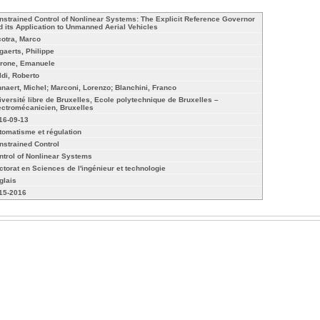
nstrained Control of Nonlinear Systems: The Explicit Reference Governor
d its Application to Unmanned Aerial Vehicles
cotra, Marco
gaerts, Philippe
rone, Emanuele
ldi, Roberto
nnaert, Michel; Marconi, Lorenzo; Blanchini, Franco
iversité libre de Bruxelles, Ecole polytechnique de Bruxelles –
ectromécanicien, Bruxelles
16-09-13
tomatisme et régulation
nstrained Control
ntrol of Nonlinear Systems
ctorat en Sciences de l'ingénieur et technologie
glais
15-2016