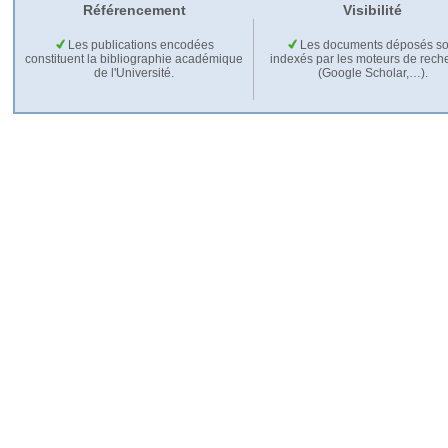
Référencement
Visibilité
Les publications encodées
Les documents déposés so
constituent la bibliographie académique
indexés par les moteurs de rech
de l'Université.
(Google Scholar,…).