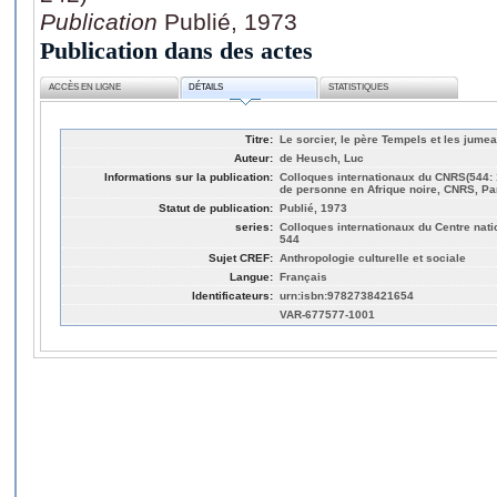
Publication
Publié, 1973
Publication dans des actes
ACCÈS EN LIGNE
DÉTAILS
STATISTIQUES
Titre:
Le sorcier, le père Tempels et les jum
Auteur:
de Heusch, Luc
Informations sur la publication:
Colloques internationaux du CNRS(544: 1
de personne en Afrique noire, CNRS, Par
Statut de publication:
Publié, 1973
series:
Colloques internationaux du Centre natio
544
Sujet CREF:
Anthropologie culturelle et sociale
Langue:
Français
Identificateurs:
urn:isbn:9782738421654
VAR-677577-1001