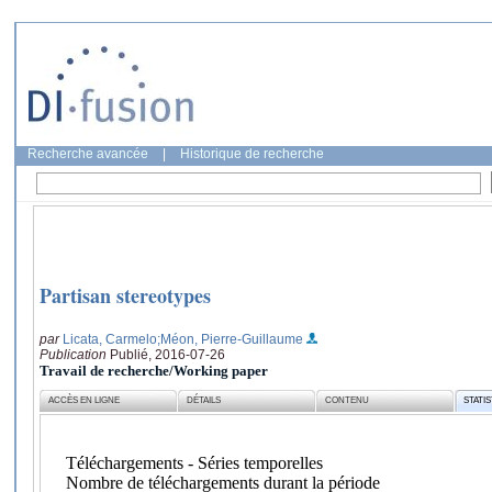
Recherche avancée
|
Historique de recherche
Partisan stereotypes
par
Licata, Carmelo
;Méon, Pierre-Guillaume
Publication
Publié, 2016-07-26
Travail de recherche/Working paper
ACCÈS EN LIGNE
DÉTAILS
CONTENU
STATI