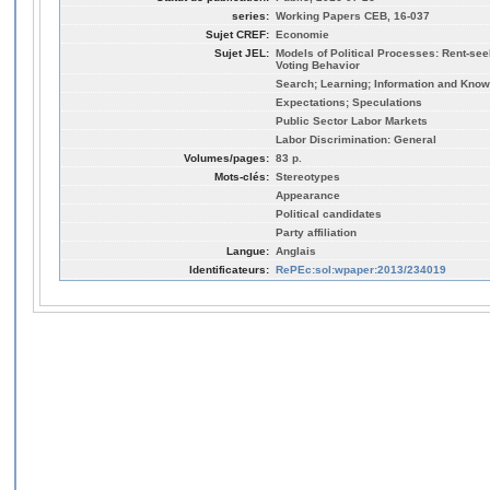
series:
Working Papers CEB, 16-037
Sujet CREF:
Economie
Sujet JEL:
Models of Political Processes: Rent-see
Voting Behavior
Search; Learning; Information and Know
Expectations; Speculations
Public Sector Labor Markets
Labor Discrimination: General
Volumes/pages:
83 p.
Mots-clés:
Stereotypes
Appearance
Political candidates
Party affiliation
Langue:
Anglais
Identificateurs:
RePEc:sol:wpaper:2013/234019