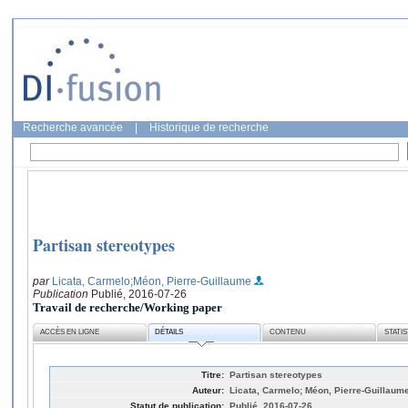
Recherche avancée
|
Historique de recherche
Partisan stereotypes
par
Licata, Carmelo
;Méon, Pierre-Guillaume
Publication
Publié, 2016-07-26
Travail de recherche/Working paper
ACCÈS EN LIGNE
DÉTAILS
CONTENU
STATI
Titre:
Partisan stereotypes
Auteur:
Licata, Carmelo; Méon, Pierre-Guillaum
Statut de publication:
Publié, 2016-07-26