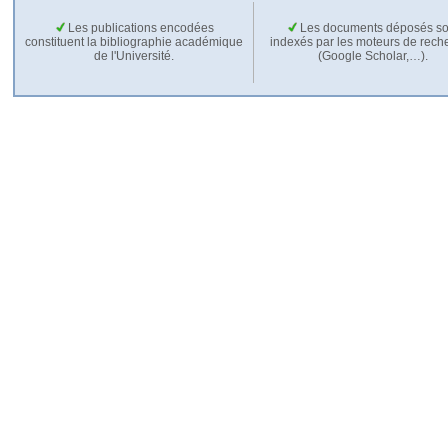
Les publications encodées
Les documents déposés so
constituent la bibliographie académique
indexés par les moteurs de rech
de l'Université.
(Google Scholar,…).