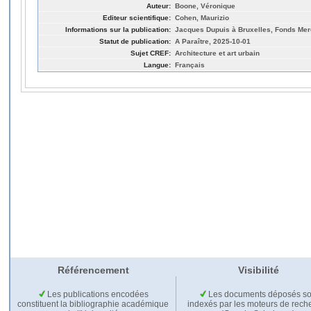
Auteur:
Boone, Véronique
Editeur scientifique:
Cohen, Maurizio
Informations sur la publication:
Jacques Dupuis à Bruxelles, Fonds Merc
Statut de publication:
A Paraître, 2025-10-01
Sujet CREF:
Architecture et art urbain
Langue:
Français
Référencement
Visibilité
Les publications encodées
Les documents déposés so
constituent la bibliographie académique
indexés par les moteurs de rech