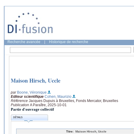
Recherche avancée
|
Historique de recherche
Maison Hirsch, Uccle
par
Boone, Véronique
Editeur scientifique
Cohen, Maurizio
Référence
Jacques Dupuis à Bruxelles, Fonds Mercator, Bruxelles
Publication
A Paraître, 2025-10-01
Partie d'ouvrage collectif
DÉTAILS
Titre:
Maison Hirsch, Uccle