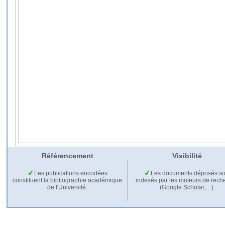
Référencement
Visibilité
Les publications encodées
Les documents déposés so
constituent la bibliographie académique
indexés par les moteurs de rech
de l'Université.
(Google Scholar,…).