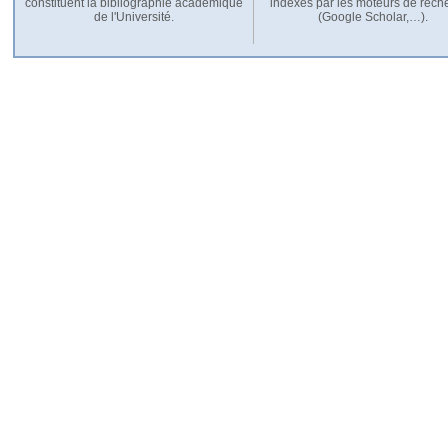
constituent la bibliographie académique
indexés par les moteurs de rech
de l'Université.
(Google Scholar,…).