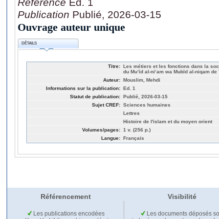
Référence
Ed. 1
Publication
Publié, 2026-03-15
Ouvrage auteur unique
DÉTAILS
Titre:
Les métiers et les fonctions dans la so
du Mu‘īd al-ni‘am wa Mubīd al-niqam de 
Auteur:
Mouslim, Mehdi
Informations sur la publication:
Ed. 1
Statut de publication:
Publié, 2026-03-15
Sujet CREF:
Sciences humaines
Lettres
Histoire de l'islam et du moyen orient
Volumes/pages:
1 v. (256 p.)
Langue:
Français
Référencement
Visibilité
Les publications encodées
Les documents déposés so