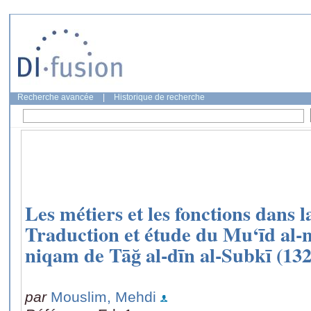
Recherche avancée
|
Historique de recherche
Les métiers et les fonctions dans 
Traduction et étude du Mu‘īd al-
niqam de Tāğ al-dīn al-Subkī (13
par
Mouslim, Mehdi