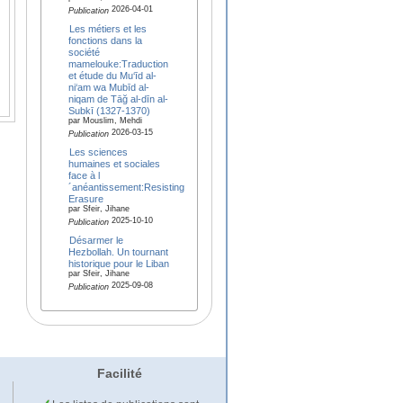
2026-04-01
Publication
Les métiers et les
fonctions dans la
société
mamelouke:Traduction
et étude du Mu‘īd al-
ni‘am wa Mubīd al-
niqam de Tāğ al-dīn al-
Subkī (1327-1370)
par Mouslim, Mehdi
2026-03-15
Publication
Les sciences
humaines et sociales
face à l
´anéantissement:Resisting
Erasure
par Sfeir, Jihane
2025-10-10
Publication
Désarmer le
Hezbollah. Un tournant
historique pour le Liban
par Sfeir, Jihane
2025-09-08
Publication
Facilité