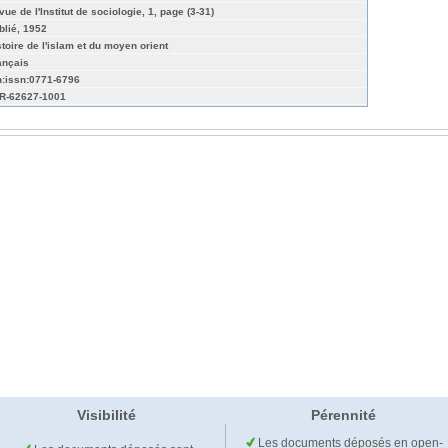
ue de l'Institut de sociologie, 1, page (3-31)
blié, 1952
stoire de l'islam et du moyen orient
ançais
n:issn:0771-6796
R-62627-1001
Visibilité
Pérennité
Les documents déposés en open-