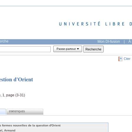
herche
Mon DI-fusion
|
À 
Passe-partout
Citer
estion d'Orient
e, 1, page (3-31)
STATISTIQUES
s formes nouvelles de la question d'Orient
el, Armand