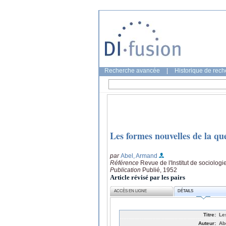
Recherche avancée
|
Historique de rec
Les formes nouvelles de la qu
par
Abel, Armand
Référence
Revue de l'Institut de sociologi
Publication
Publié, 1952
Article révisé par les pairs
ACCÈS EN LIGNE
DÉTAILS
Titre:
Le
Auteur:
Ab