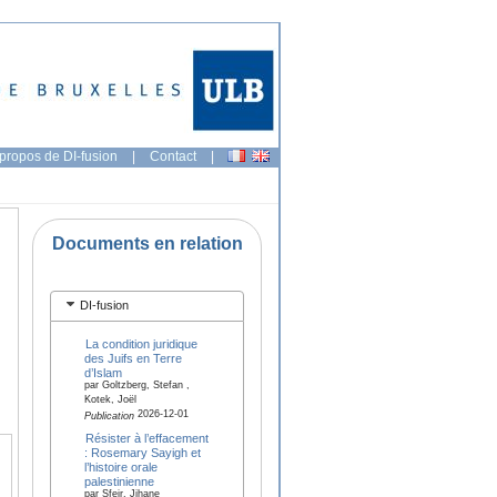
propos de DI-fusion
|
Contact
|
Documents en relation
DI-fusion
La condition juridique
des Juifs en Terre
d’Islam
par Goltzberg, Stefan ,
Kotek, Joël
2026-12-01
Publication
Résister à l’effacement
: Rosemary Sayigh et
l’histoire orale
palestinienne
par Sfeir, Jihane