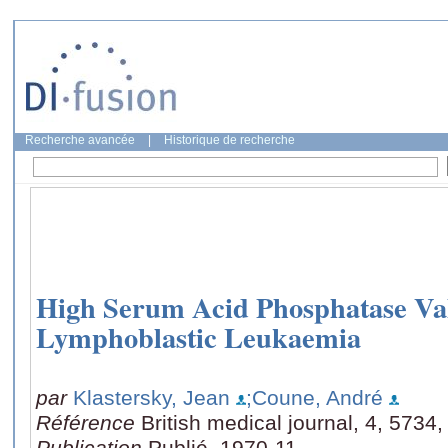
Recherche avancée
|
Historique de recherche
High Serum Acid Phosphatase Val
Lymphoblastic Leukaemia
par
Klastersky, Jean
;Coune, André
Référence
British medical journal, 4, 5734
Publication
Publié, 1970-11