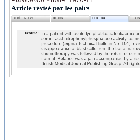
Article révisé par les pairs
ACCÈS EN LIGNE
DÉTAILS
CONTENU
STATI
Résumé :
In a patient with acute lymphoblastic leukaemia a
serum acid nitrophenylphosphatase activity, as m
procedure (Sigma Technical Bulletin No. 104, rev
disappearance of blast cells from the bone marro
chemotherapy was followed by the return of serum
normal. Relapse was again accompanied by a rise
British Medical Journal Publishing Group. All right