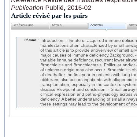
Publication
Publié, 2016-02
Article révisé par les pairs
ACCÈS EN LIGNE
DÉTAILS
CONTENU
STATI
Résumé :
Introduction. - Innate or acquired immune deficie
manifestations,often characterized by small airw
of this article is to provide anoverview of small a
major causes of immune deficiency.Background. -
variable immune deficiency, recurrent lower airwa
Bronchiolitis and Bronchiectasis. Follicular and/or
of unknown origin may also occur. Bronchiolitis ob
of deathafter the first year in patients with lung tr
obliterans also occurs inpatients with allogeneic 
transplantation, especially in the context ofsystem
disease.Viewpoint and conclusion. - Small airway 
clinical expression and patho-physiology across 
deficiency. A better understanding of small airwa
these settings may lead to the development of nov