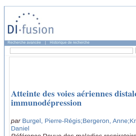
Recherche avancée
|
Historique de recherche
Atteinte des voies aériennes distal
immunodépression
par
Burgel, Pierre-Régis
;Bergeron, Anne
;K
Daniel
Référence
Revue des maladies respiratoire