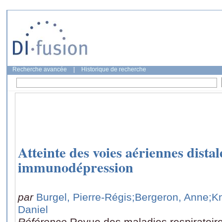
Recherche avancée
|
Historique de recherche
Atteinte des voies aériennes distal
immunodépression
par
Burgel, Pierre-Régis
;Bergeron, Anne
;K
Daniel
Référence
Revue des maladies respiratoire