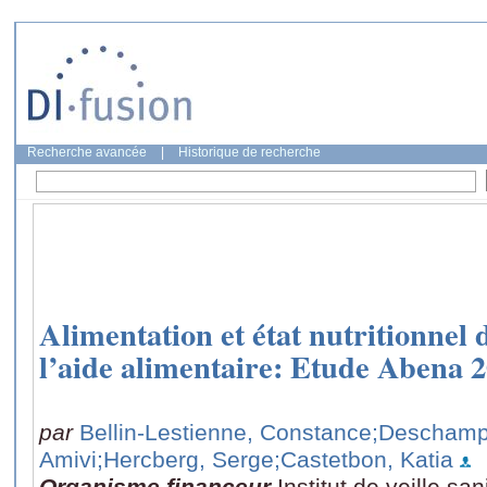
Recherche avancée
|
Historique de recherche
Alimentation et état nutritionnel 
l’aide alimentaire: Etude Abena 
par
Bellin-Lestienne, Constance
;Deschamps
Amivi
;Hercberg, Serge
;Castetbon, Katia
Organisme financeur
Institut de veille sa