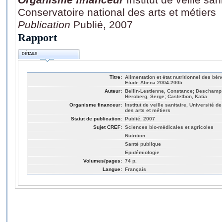
Conservatoire national des arts et métiers
Publication
Publié, 2007
Rapport
DÉTAILS
Titre:
Alimentation et état nutritionnel des bén
Etude Abena 2004-2005
Auteur:
Bellin-Lestienne, Constance; Deschamps
Hercberg, Serge; Castetbon, Katia
Organisme financeur:
Institut de veille sanitaire, Université 
des arts et métiers
Statut de publication:
Publié, 2007
Sujet CREF:
Sciences bio-médicales et agricoles
Nutrition
Santé publique
Epidémiologie
Volumes/pages:
74 p.
Langue:
Français