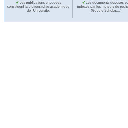
Les publications encodées
Les documents déposés so
constituent la bibliographie académique
indexés par les moteurs de rech
de l'Université.
(Google Scholar,…).