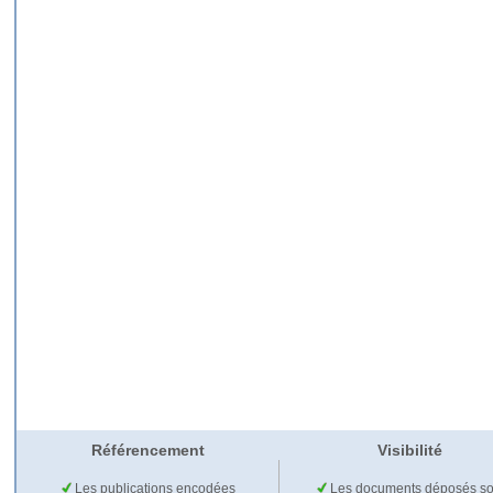
Référencement
Visibilité
Les publications encodées
Les documents déposés so