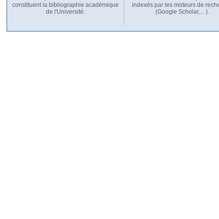
constituent la bibliographie académique
indexés par les moteurs de rech
de l'Université.
(Google Scholar,…).