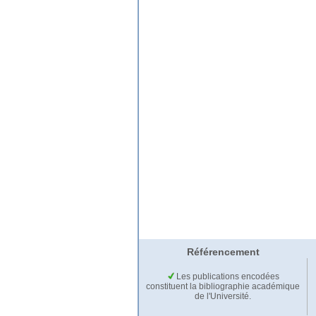
Référencement
Les publications encodées
constituent la bibliographie académique
de l'Université.