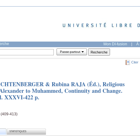
herche
Mon DI-fusion
|
À 
Passe-partout
Citer
CHTENBERGER & Rubina RAJA (Éd.), Religious
om Alexander to Muhammed, Continuity and Change.
ol. XXXVI-422 p.
e (409-413)
STATISTIQUES