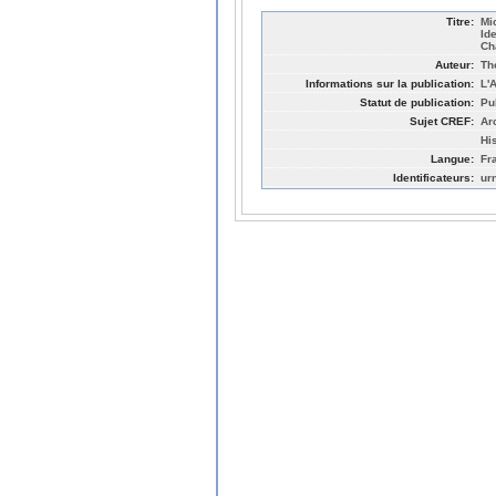
Titre:
Mi
Id
Ch
Auteur:
Th
Informations sur la publication:
L'
Statut de publication:
Pu
Sujet CREF:
Ar
Hi
Langue:
Fr
Identificateurs:
ur