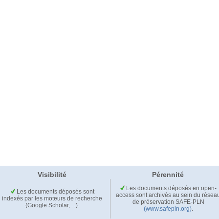
Visibilité
Pérennité
Les documents déposés en open-
Les documents déposés sont
access sont archivés au sein du résea
indexés par les moteurs de recherche
de préservation SAFE-PLN
(Google Scholar,…).
(www.safepln.org)
.