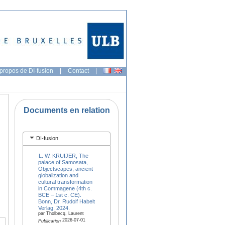
propos de DI-fusion
|
Contact
|
Documents en relation
DI-fusion
L. W. KRUIJER, The
palace of Samosata,
Objectscapes, ancient
globalization and
cultural transformation
in Commagene (4th c.
BCE – 1st c. CE).
Bonn, Dr. Rudolf Habelt
Verlag, 2024.
par Tholbecq, Laurent
2026-07-01
Publication