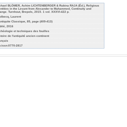
chael BLÖMER, Achim LICHTENBERGER & Rubina RAJA (Éd.), Religious
entities in the Levant from Alexander to Muhammed, Continuity and
ange. Turnhout, Brepols, 2015. 1 vol. XXXVI-422 p.
olbecq, Laurent
Antiquite Classique, 85, page (409-413)
blié, 2016
chéologie et techniques des fouilles
stoire de l'antiquité ancien continent
ançais
n:issn:0770-2817