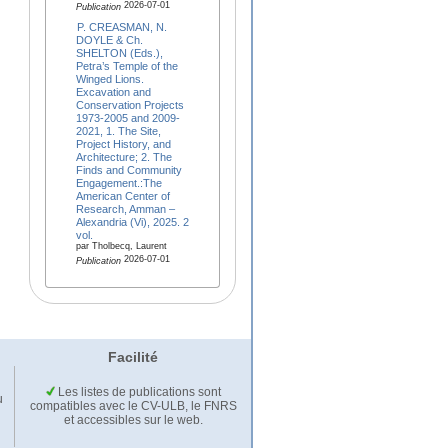
2026-07-01
Publication
P. CREASMAN, N.
DOYLE & Ch.
SHELTON (Eds.),
Petra’s Temple of the
Winged Lions.
Excavation and
Conservation Projects
1973-2005 and 2009-
2021, 1. The Site,
Project History, and
Architecture; 2. The
Finds and Community
Engagement.:The
American Center of
Research, Amman –
Alexandria (Vi), 2025. 2
vol.
par Tholbecq, Laurent
2026-07-01
Publication
Facilité
Les listes de publications sont
u
compatibles avec le CV-ULB, le FNRS
et accessibles sur le web.