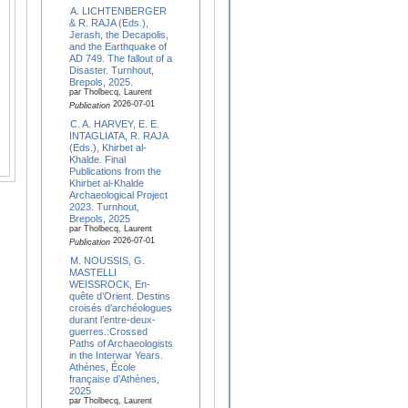
A. LICHTENBERGER
& R. RAJA (Eds.),
Jerash, the Decapolis,
and the Earthquake of
AD 749. The fallout of a
Disaster. Turnhout,
Brepols, 2025.
par Tholbecq, Laurent
2026-07-01
Publication
C. A. HARVEY, E. E.
INTAGLIATA, R. RAJA
(Eds.), Khirbet al-
Khalde. Final
Publications from the
Khirbet al-Khalde
Archaeological Project
2023. Turnhout,
Brepols, 2025
par Tholbecq, Laurent
2026-07-01
Publication
M. NOUSSIS, G.
MASTELLI
WEISSROCK, En-
quête d’Orient. Destins
croisés d’archéologues
durant l’entre-deux-
guerres.:Crossed
Paths of Archaeologists
in the Interwar Years.
Athènes, École
française d’Athènes,
2025
par Tholbecq, Laurent