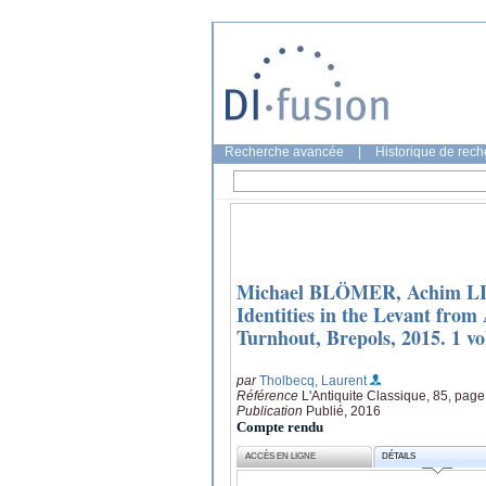
Recherche avancée
|
Historique de rec
Michael BLÖMER, Achim LI
Identities in the Levant fr
Turnhout, Brepols, 2015. 1 v
par
Tholbecq, Laurent
Référence
L'Antiquite Classique, 85, pag
Publication
Publié, 2016
Compte rendu
ACCÈS EN LIGNE
DÉTAILS