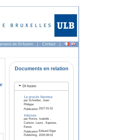
propos de DI-fusion
|
Contact
|
Documents en relation
le
DI-fusion
Le procès Neretse
par Schreiber, Jean-
Philippe
2027-01-01
Publication
Intersex
par Rorive, Isabelle ,
Carlson, Laura , Kapotas,
Panos
Edward Elgar
Publication
Publishing, 2026-08-01