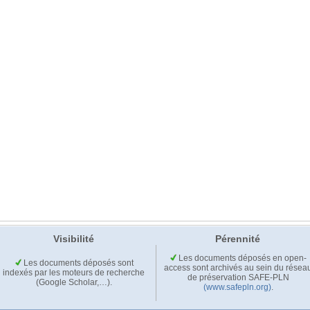
Visibilité
Pérennité
Les documents déposés en open-
Les documents déposés sont
access sont archivés au sein du résea
indexés par les moteurs de recherche
de préservation SAFE-PLN
(Google Scholar,…).
(www.safepln.org)
.