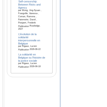
Self-censorship:
Between Risks and
Agency
par Wong, Jing-Syuan ,
Frangville, Vanessa ,
Coman, Ramona ,
Paternotte, David ,
Ponjaert, Frederik
Routledge,
Publication
2027
L’évolution de la
solidarité
interpersonnelle en
Belgique
par Rigaux, Lucien
2026-06-22
Publication
La solidarité en
Belgique ou l’histoire de
la justice sociale
par Rigaux, Lucien
2026-06-18
Publication