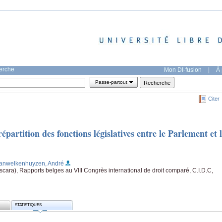
herche
Mon DI-fusion
|
À 
Passe-partout
Citer
épartition des fonctions législatives entre le Parlement et 
Vanwelkenhuyzen, André
ara), Rapports belges au VIII Congrès international de droit comparé, C.I.D.C,
STATISTIQUES