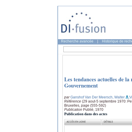
Recherche avancée
|
Historique de rec
Les tendances actuelles de la r
Gouvernement
par
Ganshof Van Der Meersch, Walter
;
Référence
(29 aout-5 septembre 1970: Pesc
Bruxelles, page (555-592)
Publication
Publié, 1970
Publication dans des actes
ACCÈS EN LIGNE
DÉTAILS