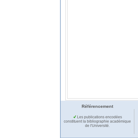
Référencement
Les publications encodées
constituent la bibliographie académique
de l'Université.