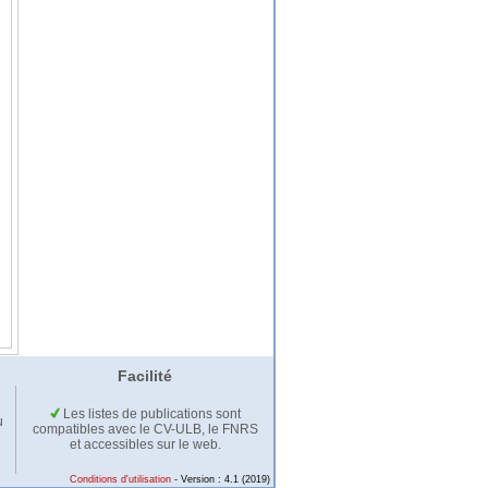
Facilité
Les listes de publications sont
u
compatibles avec le CV-ULB, le FNRS
et accessibles sur le web.
Conditions d'utilisation
- Version : 4.1 (2019)