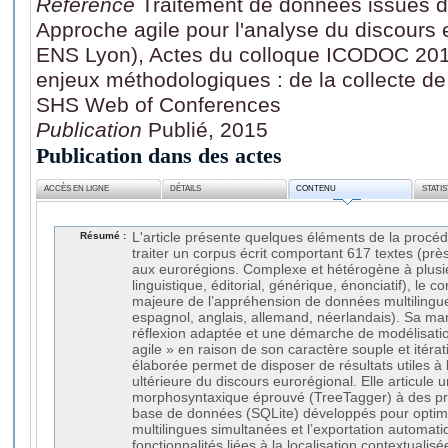
Référence
Traitement de données issues d'
Approche agile pour l'analyse du discours
ENS Lyon), Actes du colloque ICODOC 201
enjeux méthodologiques : de la collecte de
SHS Web of Conferences
Publication
Publié, 2015
Publication dans des actes
ACCÈS EN LIGNE
DÉTAILS
CONTENU
STATI
Résumé :
L'article présente quelques éléments de la procé
traiter un corpus écrit comportant 617 textes (prè
aux eurorégions. Complexe et hétérogène à plusieu
linguistique, éditorial, générique, énonciatif), le co
majeure de l’appréhension de données multilingues 
espagnol, anglais, allemand, néerlandais). Sa ma
réflexion adaptée et une démarche de modélisatio
agile » en raison de son caractère souple et itérat
élaborée permet de disposer de résultats utiles à l
ultérieure du discours eurorégional. Elle articule u
morphosyntaxique éprouvé (TreeTagger) à des pr
base de données (SQLite) développés pour optimi
multilingues simultanées et l’exportation automati
fonctionnalités liées à la localisation contextualis