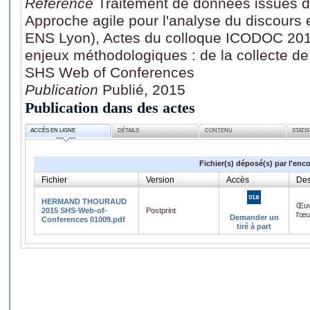
Référence
Traitement de données issues d'
Approche agile pour l'analyse du discours
ENS Lyon), Actes du colloque ICODOC 201
enjeux méthodologiques : de la collecte de
SHS Web of Conferences
Publication
Publié, 2015
Publication dans des actes
ACCÈS EN LIGNE
DÉTAILS
CONTENU
STATI
Fichier(s) déposé(s) par l'enc
Fichier
Version
Accès
Des
HERMAND THOURAUD
Œuv
2015 SHS-Web-of-
Postprint
l'œ
Demander un
Conferences 01009.pdf
tiré à part