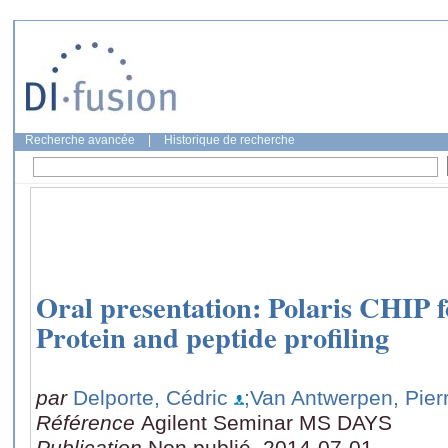
Recherche avancée
|
Historique de recherche
Oral presentation: Polaris CHIP f
Protein and peptide profiling
par
Delporte, Cédric
;Van Antwerpen, Pier
Référence
Agilent Seminar MS DAYS
Publication
Non publié, 2014-07-01