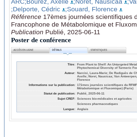
ARC
;Bourez, Axelle
;Noret, Nausicaa
;Va
;Delporte, Cédric
;Souard, Florence
Référence
17èmes journées scientifiques
Francophone de Métabolomique et Fluxomi
Publication
Publié, 2025-06-11
Poster de conférence
ACCÈS EN LIGNE
DÉTAILS
STATISTIQUES
Titre:
From Plant to Shelf: An Untargeted Meta
Phytochemical Diversity of Turmeric F
Auteur:
Narcisi, Laura-Marie; De Radiguès de C
Axelle; Noret, Nausicaa; Van Antwerpen,
Florence
Informations sur la publication:
17èmes journées scientifiques du RFM
Métabolomique et Fluxomique) (Paris)
Statut de publication:
Publié, 2025-06-11
Sujet CREF:
Sciences bio-médicales et agricoles
Sciences pharmaceutiques
Langue:
Anglais