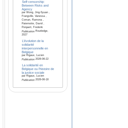
Self-censorship:
Between Risks and
Agency
par Wong, Jing-Syuan ,
Frangville, Vanessa ,
Coman, Ramona ,
Paternotte, David ,
Ponjaert, Frederik
Routledge,
Publication
2027
L’évolution de la
solidarité
interpersonnelle en
Belgique
par Rigaux, Lucien
2026-06-22
Publication
La solidarité en
Belgique ou l’histoire de
la justice sociale
par Rigaux, Lucien
2026-06-18
Publication