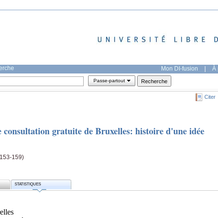
herche
Mon DI-fusion
|
À 
Passe-partout
Citer
 consultation gratuite de Bruxelles: histoire d'une idée
(153-159)
STATISTIQUES