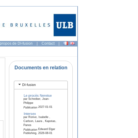
propos de DI-fusion
|
Contact
|
Documents en relation
DI-fusion
Le procès Neretse
par Schreiber, Jean-
Philippe
2027-01-01
Publication
Intersex
par Rorive, Isabelle ,
Carlson, Laura , Kapotas,
Panos
Edward Elgar
Publication
Publishing, 2026-08-01