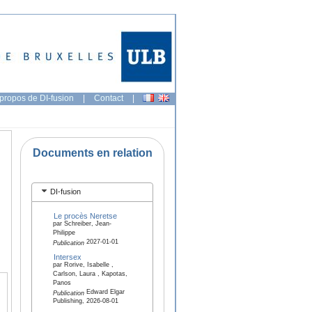
propos de DI-fusion
|
Contact
|
Documents en relation
DI-fusion
Le procès Neretse
par Schreiber, Jean-
Philippe
2027-01-01
Publication
Intersex
par Rorive, Isabelle ,
Carlson, Laura , Kapotas,
Panos
Edward Elgar
Publication
Publishing, 2026-08-01