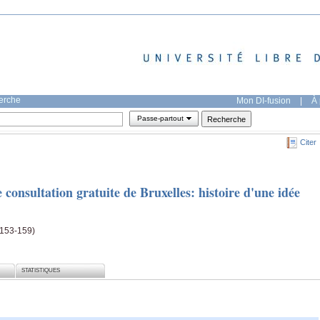
herche
Mon DI-fusion
|
À 
Passe-partout
Citer
 consultation gratuite de Bruxelles: histoire d'une idée
(153-159)
STATISTIQUES