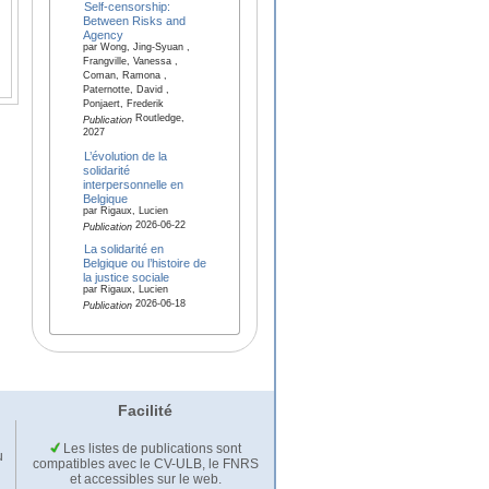
Self-censorship:
Between Risks and
Agency
par Wong, Jing-Syuan ,
Frangville, Vanessa ,
Coman, Ramona ,
Paternotte, David ,
Ponjaert, Frederik
Routledge,
Publication
2027
L’évolution de la
solidarité
interpersonnelle en
Belgique
par Rigaux, Lucien
2026-06-22
Publication
La solidarité en
Belgique ou l’histoire de
la justice sociale
par Rigaux, Lucien
2026-06-18
Publication
Facilité
Les listes de publications sont
u
compatibles avec le CV-ULB, le FNRS
et accessibles sur le web.