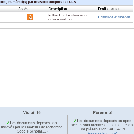
ier(s) numérisé(s) par les Bibliothèques de l'ULB
Accès
Description
Droits d'auteur
Full text for the whole work,
Conditions d'utilisation
or for a work part
Visibilité
Pérennité
Les documents déposés en open-
Les documents déposés sont
access sont archivés au sein du résea
indexés par les moteurs de recherche
de préservation SAFE-PLN
(Google Scholar,…).
(www.safepln.org)
.