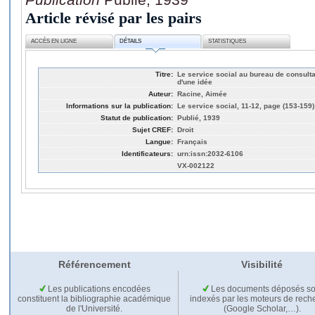
Article révisé par les pairs
ACCÈS EN LIGNE
DÉTAILS
STATISTIQUES
Titre:
Le service social au bureau de consultat
d'une idée
Auteur:
Racine, Aimée
Informations sur la publication:
Le service social, 11-12, page (153-159)
Statut de publication:
Publié, 1939
Sujet CREF:
Droit
Langue:
Français
Identificateurs:
urn:issn:2032-6106
VX-002122
Référencement
Visibilité
Les publications encodées
Les documents déposés so
constituent la bibliographie académique
indexés par les moteurs de rech
de l'Université.
(Google Scholar,…).