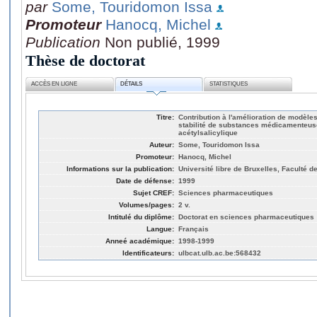
par
Some, Touridomon Issa
Promoteur
Hanocq, Michel
Publication
Non publié, 1999
Thèse de doctorat
ACCÈS EN LIGNE
DÉTAILS
STATISTIQUES
Titre:
Contribution à l'amélioration de modèle
stabilité de substances médicamenteuses
acétylsalicylique
Auteur:
Some, Touridomon Issa
Promoteur:
Hanocq, Michel
Informations sur la publication:
Université libre de Bruxelles, Faculté 
Date de défense:
1999
Sujet CREF:
Sciences pharmaceutiques
Volumes/pages:
2 v.
Intitulé du diplôme:
Doctorat en sciences pharmaceutiques
Langue:
Français
Anneé académique:
1998-1999
Identificateurs:
ulbcat.ulb.ac.be:568432