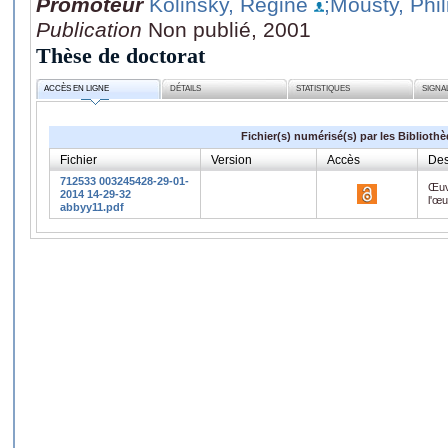
Promoteur
Kolinsky, Régine
;Mousty, Phi
Publication
Non publié, 2001
Thèse de doctorat
ACCÈS EN LIGNE
DÉTAILS
STATISTIQUES
SIGNA
Fichier(s) numérisé(s) par les Biblioth
Fichier
Version
Accès
Des
712533 003245428-29-01-
Œuv
2014 14-29-32
l'œ
abbyy11.pdf