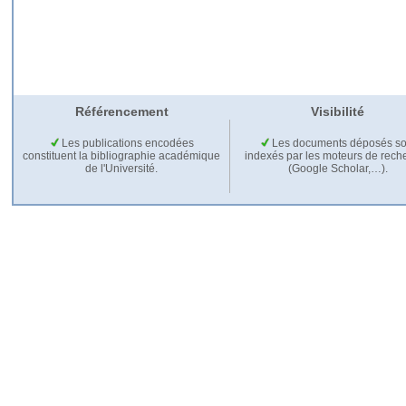
Référencement
Visibilité
Les publications encodées
Les documents déposés so
constituent la bibliographie académique
indexés par les moteurs de rech
de l'Université.
(Google Scholar,…).