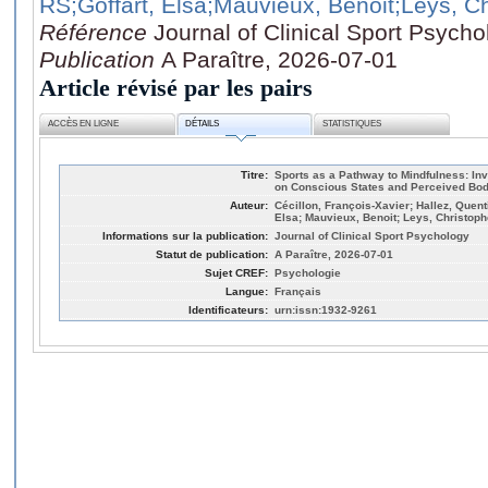
RS
;Goffart, Elsa
;Mauvieux, Benoit
;Leys, C
Référence
Journal of Clinical Sport Psycho
Publication
A Paraître, 2026-07-01
Article révisé par les pairs
ACCÈS EN LIGNE
DÉTAILS
STATISTIQUES
Titre:
Sports as a Pathway to Mindfulness: Inve
on Conscious States and Perceived Bo
Auteur:
Cécillon, François-Xavier; Hallez, Quen
Elsa; Mauvieux, Benoit; Leys, Christoph
Informations sur la publication:
Journal of Clinical Sport Psychology
Statut de publication:
A Paraître, 2026-07-01
Sujet CREF:
Psychologie
Langue:
Français
Identificateurs:
urn:issn:1932-9261