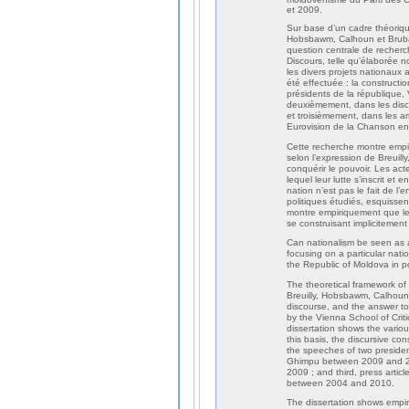
et 2009.
Sur base d’un cadre théoriqu
Hobsbawm, Calhoun et Brubak
question centrale de recherc
Discours, telle qu’élaborée
les divers projets nationaux
été effectuée : la constructi
présidents de la république,
deuxièmement, dans les disco
et troisièmement, dans les ar
Eurovision de la Chanson en
Cette recherche montre empir
selon l’expression de Breuilly
conquérir le pouvoir. Les ac
lequel leur lutte s’inscrit et
nation n’est pas le fait de l
politiques étudiés, esquissen
montre empiriquement que le
se construisant implicitement
Can nationalism be seen as a
focusing on a particular nati
the Republic of Moldova in 
The theoretical framework of
Breuilly, Hobsbawm, Calhoun,
discourse, and the answer t
by the Vienna School of Criti
dissertation shows the vario
this basis, the discursive co
the speeches of two preside
Ghimpu between 2009 and 201
2009 ; and third, press artic
between 2004 and 2010.
The dissertation shows empirica