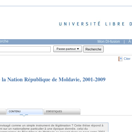
herche
Mon DI-fusion
|
À 
Passe-partout
Citer
e la Nation République de Moldavie, 2001-2009
CONTENU
STATISTIQUES
 envisagé comme un simple instrument de légitimation ? Cette thèse répond à
t sur un nationalisme particulier à une époque donnée, celui du
Communistes de République de Moldavie au pouvoir dans ce pays entre 2001