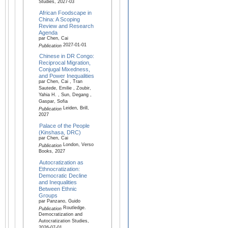
Studies, 2027-03
African Foodscape in
China: A Scoping
Review and Research
Agenda
par Chen, Cai
2027-01-01
Publication
Chinese in DR Congo:
Reciprocal Migration,
Conjugal Mixedness,
and Power Inequalities
par Chen, Cai , Tran
Sautede, Emilie , Zoubir,
Yahia H. , Sun, Degang ,
Gaspar, Sofia
Leiden, Brill,
Publication
2027
Palace of the People
(Kinshasa, DRC)
par Chen, Cai
London, Verso
Publication
Books, 2027
Autocratization as
Ethnocratization:
Democratic Decline
and Inequalities
Between Ethnic
Groups
par Panzano, Guido
Routledge.
Publication
Democratization and
Autocratization Studies,