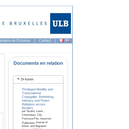
propos de DI-fusion
|
Contact
|
Documents en relation
DI-fusion
Privileged Mobility and
Transnational
Conjugality: Rethinking
Intimacy and Power
Relations across
Borders
par Sizaire, Laure ,
Chaveneau, Clio ,
Fresnoza-Flot, Asuncion
Journal of
Publication
Ethnic and Migration