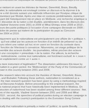
e mettant en avant les théories de Hermet, Greenfeld, Brass, Breuilly,
er, le nationalisme est envisagé comme un discours et la réponse à la
he a été donnée suivant une méthode influencée par l’Analyse critique de
 notamment par Wodak. Après une mise en contexte problématisée, reprenant
 ayant été historiquement mis en place en Moldavie, une recherche empirique a
on discursive de la nation a été étudiée, premièrement, dans les discours des
 Vladimir Voronine entre 2001 et 2009 et Mihai Ghimpu entre 2009 et 2010 ;
urs des partis politiques à l’occasion d’une campagne électorale en 2009 ;
ticles de presse qui traitent de la participation du pays au Concours
tre 2004 et 2010.
iquement que le nationalisme est principalement une affaire de « politique »,
, qu’il est utilisé par les acteurs en fonction d’un intérêt de préserver ou de
teurs créent une nation ad hoc et en usent en fonction du contexte dans
 en fonction de l’électorat à convaincre. Néanmoins, cet usage politique de la
’ensemble des acteurs étudiés : les journalistes, même proches des acteurs
t une conception « primordiale » de la nation. Par ailleurs, la recherche
 moldovénisme, comme tout nationalisme, est forcément exclusif, le « nous »
 et explicitement contre un « autre ».
 mere instrument of legitimation? The dissertation addresses this issue by
onalism in a given period, the ‘Moldovanism’ of the Party of the Communists of
power in this country between 2001 and 2009.
 the research takes into account the theories of Hermet, Greenfeld, Brass,
 and Brubaker. Following these authors, nationalism is considered as a
o the main research question has been given by using a methodology inspired
cal Discourse Analysis. Before proceeding to the empirical research, the
us national projects that have historically been implemented in Moldova. On
nstruction of nationhood has been studied among three different sources : first,
nts of the republic, Vladimir Voronin between 2001 and 2009 and Mihai
0 ; second, the speeches of political parties during an election campaign in
les dealing with the country's participation to the Eurovision Song Contest
lly that nationalism is primarily a matter of ‘politics’, to quote Breuilly.