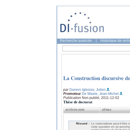
Recherche avancée
|
Historique de rec
La Construction discursive d
par
Danero Iglesias, Julien
Promoteur
De Waele, Jean-Michel
Publication
Non publié, 2011-12-02
Thèse de doctorat
ACCÈS EN LIGNE
DÉTAILS
Résumé :
Le nationalisme peut-il être
cette question en se penchan
moldovénisme du Parti des 