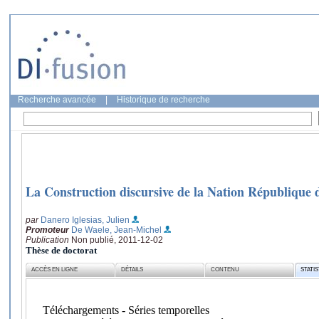
Recherche avancée
|
Historique de recherche
La Construction discursive de la Nation République 
par
Danero Iglesias, Julien
Promoteur
De Waele, Jean-Michel
Publication
Non publié, 2011-12-02
Thèse de doctorat
ACCÈS EN LIGNE
DÉTAILS
CONTENU
STATI