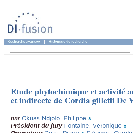
Recherche avancée
|
Historique de recherche
Etude phytochimique et activité a
et indirecte de Cordia gilletii De
par
Okusa Ndjolo, Philippe
Président du jury
Fontaine, Véronique
Promoteur
Duez, Pierre
;Stévigny, Caroli